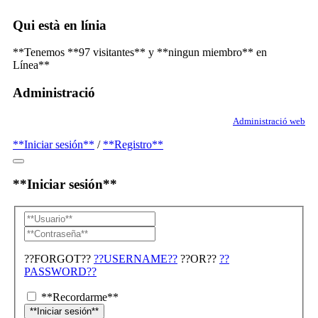
Qui està en línia
**Tenemos **97 visitantes** y **ningun miembro** en
Línea**
Administració
Administració web
**Iniciar sesión**
/
**Registro**
**Iniciar sesión**
??FORGOT??
??USERNAME??
??OR??
??
PASSWORD??
**Recordarme**