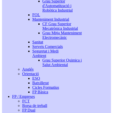
Grau Superior
d'Automatització i
Robòtica Industrial
FOL
Manteniment Industrial
CF Grau Superior
Mecatrònica Industrial
Grau Mitja Manteniment
Electromecànic
Sanitat
Serveis Comercials
Seguretat i Medi
Ambient
Grau Superior Quimica i
Salut Ambiental
Anglés
Orientació
ESO
Batxillerat
Cicles Formatius
FP Bàsica
FP / Empreses
FCT
Borsa de treball
FP Dual