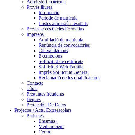
Admissió i matrícula
Proves lliures
Informació
Període de matrícula
Llistes admissió / resultats
Proves accés Cicles Formatius
Impresos
Anul·lació de matrícula
Renúncia de convocatòries
Convalidacions
Exempcions
Sol·licitud de certificats
Sol·licitud Web Família
Imprès Sol·licitud General
Reclamació de les qualificacions
Contacte
Títols
Preguntes freqüents
Beques
Protección De Datos
Projectes / Acts. Extraescolars
Projectes
Erasmus+
Mediambient
Centre