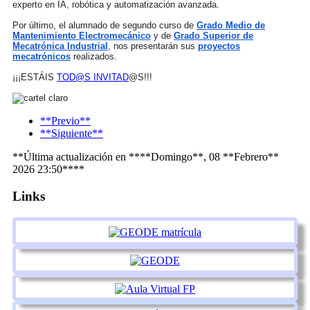
experto en IA, robótica y automatización avanzada.
Por último, el alumnado de segundo curso de
Grado Medio de
Mantenimiento Electromecánico
y de
Grado Superior de
Mecatrónica Industrial
, nos presentarán sus
proyectos
mecatrónicos
realizados.
¡¡¡ESTÁIS
TOD@S INVITAD
@S!!!
**Previo**
**Siguiente**
**Última actualización en ****Domingo**, 08 **Febrero**
2026 23:50****
Links