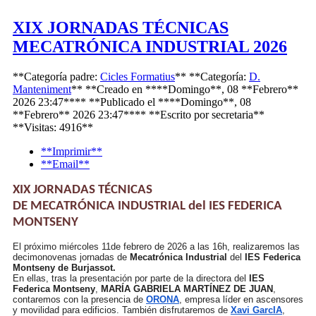
XIX JORNADAS TÉCNICAS
MECATRÓNICA INDUSTRIAL 2026
**Categoría padre:
Cicles Formatius
**
**Categoría:
D.
Manteniment
**
**Creado en ****Domingo**, 08 **Febrero**
2026 23:47****
**Publicado el ****Domingo**, 08
**Febrero** 2026 23:47****
**Escrito por
secretaria
**
**Visitas: 4916**
**Imprimir**
**Email**
XIX JORNADAS TÉCNICAS
DE MECATRÓNICA INDUSTRIAL del IES FEDERICA
MONTSENY
El próximo miércoles 11de febrero de 2026 a las 16h, realizaremos las
decimonovenas jornadas de
Mecatrónica Industrial
del
IES Federica
Montseny de Burjassot.
En ellas, tras la presentación por parte de la directora del
IES
Federica Montseny
,
MARÍA GABRIELA MARTÍNEZ DE JUAN
,
contaremos con la presencia de
ORONA
, empresa líder en ascensores
y movilidad para edificios. También disfrutaremos de
Xavi GarcIA
,