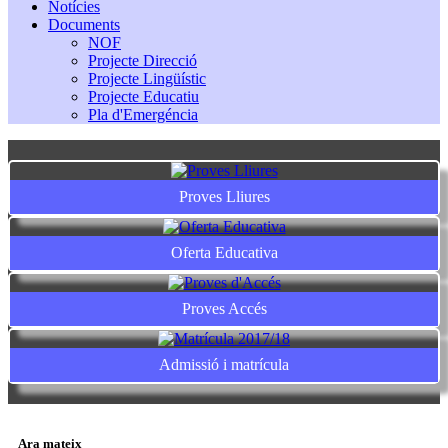
Notícies
Documents
NOF
Projecte Direcció
Projecte Lingüístic
Projecte Educatiu
Pla d'Emergéncia
Proves Lliures
Oferta Educativa
Proves Accés
Admissió i matrícula
Ara mateix