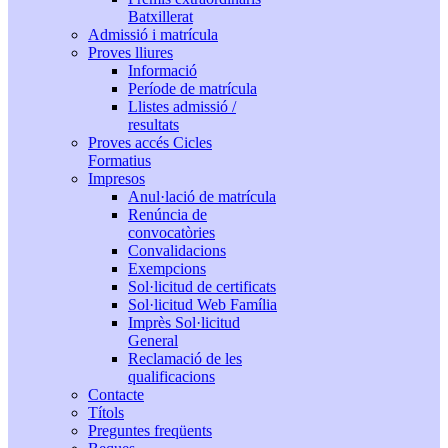
Batxillerat
Admissió i matrícula
Proves lliures
Informació
Període de matrícula
Llistes admissió /
resultats
Proves accés Cicles
Formatius
Impresos
Anul·lació de matrícula
Renúncia de
convocatòries
Convalidacions
Exempcions
Sol·licitud de certificats
Sol·licitud Web Família
Imprès Sol·licitud
General
Reclamació de les
qualificacions
Contacte
Títols
Preguntes freqüents