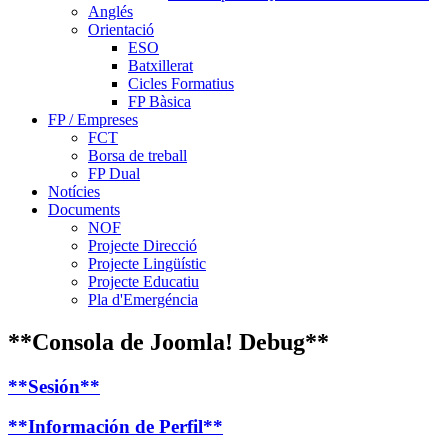
Anglés
Orientació
ESO
Batxillerat
Cicles Formatius
FP Bàsica
FP / Empreses
FCT
Borsa de treball
FP Dual
Notícies
Documents
NOF
Projecte Direcció
Projecte Lingüístic
Projecte Educatiu
Pla d'Emergéncia
**Consola de Joomla! Debug**
**Sesión**
**Información de Perfil**