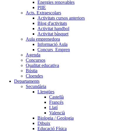
Energies renovables
PIIE
Acts. Extraescolars
Activitats cursos anteriors
Blog d'activitats
Activitat handbol
Activitat bàsquet
Aula emprenedora
Informació Aula
Concurs_Empren
Agenda
Concursos
Qualitat educativa
Bústia
Cloendes
Departaments
Secundària
Llengües
Castellà
Francés
Llatí
Valencià
Biologia / Geologia
Dibuix
Educació Física