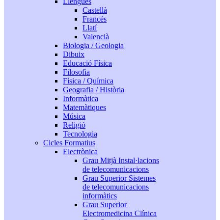
Llengües
Castellà
Francés
Llatí
Valencià
Biologia / Geologia
Dibuix
Educació Física
Filosofia
Física / Química
Geografia / Història
Informàtica
Matemàtiques
Música
Religió
Tecnologia
Cicles Formatius
Electrònica
Grau Mitjà Instal·lacions
de telecomunicacions
Grau Superior Sistemes
de telecomunicacions
informàtics
Grau Superior
Electromedicina Clínica