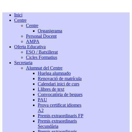
Inici
Centre
Centre
Organigrama
Personal Docent
AMPA
Oferta Educativa
ESO / Batxillerat
Cicles Formatius
Secretaria
Alumnat del Centre
Huelga alumnado
Renovació de matrícula
Calendari inici de curs
Llibres de text
Convocatòria de beques
PAU
Prova certificat idiomes
A2
Premis extraordinaris FP
Premis extraordinaris
Secundària
Premis extraordinaris