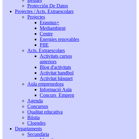
Beques
Protección De Datos
Projectes / Acts. Extraescolars
Projectes
Erasmus+
Mediambient
Centre
Energies renovables
PIIE
Acts. Extraescolars
Activitats cursos
anteriors
Blog d'activitats
Activitat handbol
Activitat bàsquet
Aula emprenedora
Informació Aula
Concurs_Empren
Agenda
Concursos
Qualitat educativa
Bústia
Cloendes
Departaments
Secundària