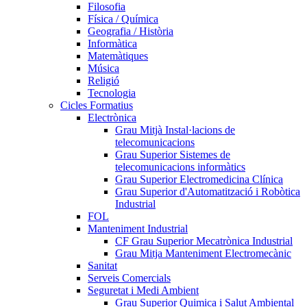
Filosofia
Física / Química
Geografia / Història
Informàtica
Matemàtiques
Música
Religió
Tecnologia
Cicles Formatius
Electrònica
Grau Mitjà Instal·lacions de
telecomunicacions
Grau Superior Sistemes de
telecomunicacions informàtics
Grau Superior Electromedicina Clínica
Grau Superior d'Automatització i Robòtica
Industrial
FOL
Manteniment Industrial
CF Grau Superior Mecatrònica Industrial
Grau Mitja Manteniment Electromecànic
Sanitat
Serveis Comercials
Seguretat i Medi Ambient
Grau Superior Quimica i Salut Ambiental