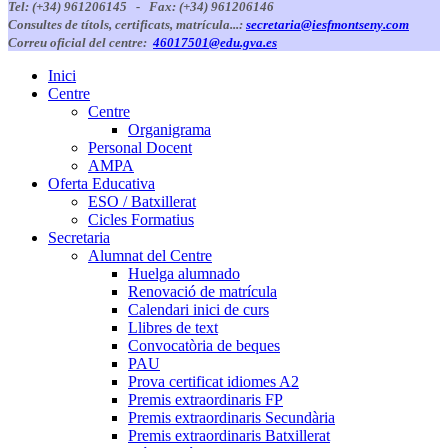
Tel: (+34) 961206145 -
Fax: (+34) 961206146
Consultes de títols, certificats, matrícula...:
secretaria@iesfmontseny.com
Correu oficial del centre:
46017501@edu.gva.es
Inici
Centre
Centre
Organigrama
Personal Docent
AMPA
Oferta Educativa
ESO / Batxillerat
Cicles Formatius
Secretaria
Alumnat del Centre
Huelga alumnado
Renovació de matrícula
Calendari inici de curs
Llibres de text
Convocatòria de beques
PAU
Prova certificat idiomes A2
Premis extraordinaris FP
Premis extraordinaris Secundària
Premis extraordinaris Batxillerat