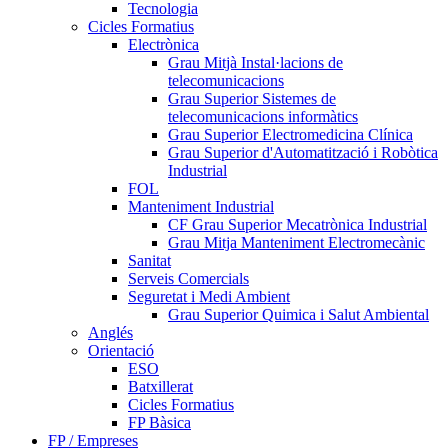
Tecnologia
Cicles Formatius
Electrònica
Grau Mitjà Instal·lacions de
telecomunicacions
Grau Superior Sistemes de
telecomunicacions informàtics
Grau Superior Electromedicina Clínica
Grau Superior d'Automatització i Robòtica
Industrial
FOL
Manteniment Industrial
CF Grau Superior Mecatrònica Industrial
Grau Mitja Manteniment Electromecànic
Sanitat
Serveis Comercials
Seguretat i Medi Ambient
Grau Superior Quimica i Salut Ambiental
Anglés
Orientació
ESO
Batxillerat
Cicles Formatius
FP Bàsica
FP / Empreses