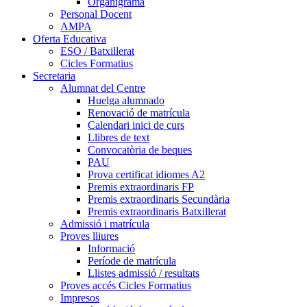
Organigrama
Personal Docent
AMPA
Oferta Educativa
ESO / Batxillerat
Cicles Formatius
Secretaria
Alumnat del Centre
Huelga alumnado
Renovació de matrícula
Calendari inici de curs
Llibres de text
Convocatòria de beques
PAU
Prova certificat idiomes A2
Premis extraordinaris FP
Premis extraordinaris Secundària
Premis extraordinaris Batxillerat
Admissió i matrícula
Proves lliures
Informació
Període de matrícula
Llistes admissió / resultats
Proves accés Cicles Formatius
Impresos