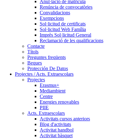
Anul·lació de matrícula
Renúncia de convocatòries
Convalidacions
Exempcions
Sol·licitud de certificats
Sol·licitud Web Família
Imprès Sol·licitud General
Reclamació de les qualificacions
Contacte
Títols
Preguntes freqüents
Beques
Protección De Datos
Projectes / Acts. Extraescolars
Projectes
Erasmus+
Mediambient
Centre
Energies renovables
PIIE
Acts. Extraescolars
Activitats cursos anteriors
Blog d'activitats
Activitat handbol
Activitat bàsquet