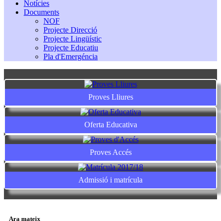
Notícies
Documents
NOF
Projecte Direcció
Projecte Lingüístic
Projecte Educatiu
Pla d'Emergéncia
Proves Lliures
Oferta Educativa
Proves Accés
Admissió i matrícula
Ara mateix