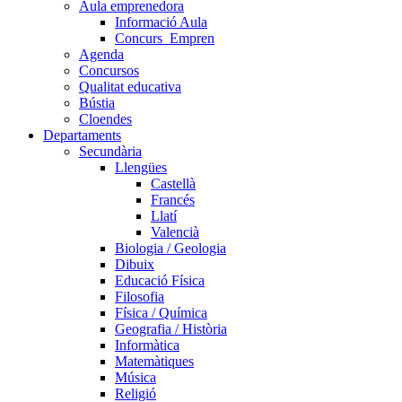
Aula emprenedora
Informació Aula
Concurs_Empren
Agenda
Concursos
Qualitat educativa
Bústia
Cloendes
Departaments
Secundària
Llengües
Castellà
Francés
Llatí
Valencià
Biologia / Geologia
Dibuix
Educació Física
Filosofia
Física / Química
Geografia / Història
Informàtica
Matemàtiques
Música
Religió