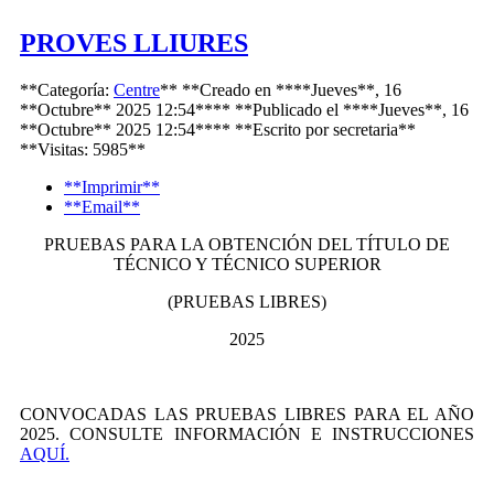
PROVES LLIURES
**Categoría:
Centre
**
**Creado en ****Jueves**, 16
**Octubre** 2025 12:54****
**Publicado el ****Jueves**, 16
**Octubre** 2025 12:54****
**Escrito por
secretaria
**
**Visitas: 5985**
**Imprimir**
**Email**
PRUEBAS PARA LA OBTENCIÓN DEL TÍTULO DE
TÉCNICO Y TÉCNICO SUPERIOR
(PRUEBAS LIBRES)
2025
CONVOCADAS LAS PRUEBAS LIBRES PARA EL AÑO
2025. CONSULTE INFORMACIÓN E INSTRUCCIONES
AQUÍ.