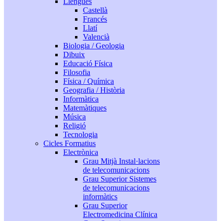
Llengües
Castellà
Francés
Llatí
Valencià
Biologia / Geologia
Dibuix
Educació Física
Filosofia
Física / Química
Geografia / Història
Informàtica
Matemàtiques
Música
Religió
Tecnologia
Cicles Formatius
Electrònica
Grau Mitjà Instal·lacions
de telecomunicacions
Grau Superior Sistemes
de telecomunicacions
informàtics
Grau Superior
Electromedicina Clínica