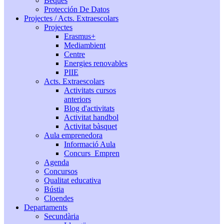
Beques
Protección De Datos
Projectes / Acts. Extraescolars
Projectes
Erasmus+
Mediambient
Centre
Energies renovables
PIIE
Acts. Extraescolars
Activitats cursos
anteriors
Blog d'activitats
Activitat handbol
Activitat bàsquet
Aula emprenedora
Informació Aula
Concurs_Empren
Agenda
Concursos
Qualitat educativa
Bústia
Cloendes
Departaments
Secundària