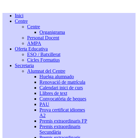
Inici
Centre
Centre
Organigrama
Personal Docent
AMPA
Oferta Educativa
ESO / Batxillerat
Cicles Formatius
Secretaria
Alumnat del Centre
Huelga alumnado
Renovació de matrícula
Calendari inici de curs
Llibres de text
Convocatòria de beques
PAU
Prova certificat idiomes
A2
Premis extraordinaris FP
Premis extraordinaris
Secundària
Premis extraordinaris