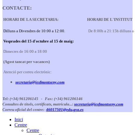
CONTACTE:
HORARI DE LA SECRETARIA:
HORARI DE L'INSTITUT
Dilluns a Divendres de 10:00 a 12:00.
De 8:00h a 21:15h dilluns a
Vesprades del 15 d'octubre al 15 de maig:
Dimecres de 16:00 a 18:00
(Agost tancat per vacances)
Atenció per correu electrónic:
secretaria@iesfmontseny.com
Tel: (+34) 961206145 -
Fax: (+34) 961206146
Consultes de títols, certificats, matrícula...:
secretaria@iesfmontseny.com
Correu oficial del centre:
46017501@edu.gva.es
Inici
Centre
Centre