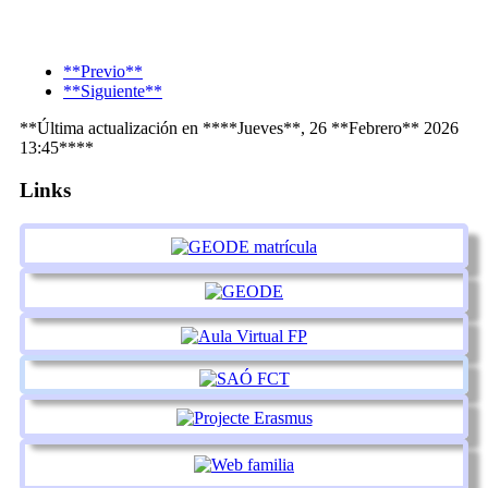
**Previo**
**Siguiente**
**Última actualización en ****Jueves**, 26 **Febrero** 2026
13:45****
Links