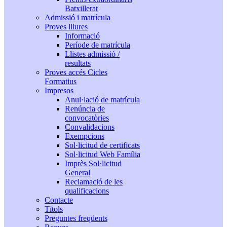
Batxillerat
Admissió i matrícula
Proves lliures
Informació
Període de matrícula
Llistes admissió /
resultats
Proves accés Cicles
Formatius
Impresos
Anul·lació de matrícula
Renúncia de
convocatòries
Convalidacions
Exempcions
Sol·licitud de certificats
Sol·licitud Web Família
Imprès Sol·licitud
General
Reclamació de les
qualificacions
Contacte
Títols
Preguntes freqüents