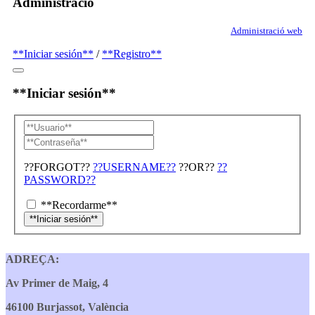
Administració
Administració web
**Iniciar sesión**
/
**Registro**
**Iniciar sesión**
??FORGOT??
??USERNAME??
??OR??
??
PASSWORD??
**Recordarme**
ADREÇA:
Av Primer de Maig, 4
46100 Burjassot, València