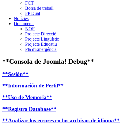
FCT
Borsa de treball
FP Dual
Notícies
Documents
NOF
Projecte Direcció
Projecte Lingüístic
Projecte Educatiu
Pla d'Emergéncia
**Consola de Joomla! Debug**
**Sesión**
**Información de Perfil**
**Uso de Memoria**
**Registro Database**
**Analizar los errores en los archivos de idioma**