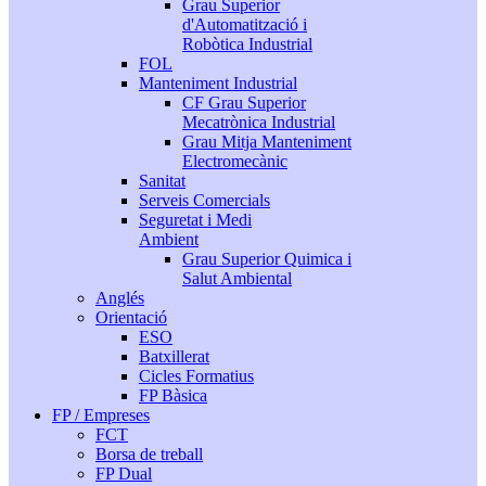
Grau Superior
d'Automatització i
Robòtica Industrial
FOL
Manteniment Industrial
CF Grau Superior
Mecatrònica Industrial
Grau Mitja Manteniment
Electromecànic
Sanitat
Serveis Comercials
Seguretat i Medi
Ambient
Grau Superior Quimica i
Salut Ambiental
Anglés
Orientació
ESO
Batxillerat
Cicles Formatius
FP Bàsica
FP / Empreses
FCT
Borsa de treball
FP Dual