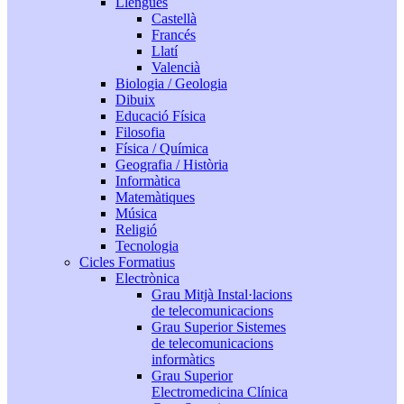
Llengües
Castellà
Francés
Llatí
Valencià
Biologia / Geologia
Dibuix
Educació Física
Filosofia
Física / Química
Geografia / Història
Informàtica
Matemàtiques
Música
Religió
Tecnologia
Cicles Formatius
Electrònica
Grau Mitjà Instal·lacions
de telecomunicacions
Grau Superior Sistemes
de telecomunicacions
informàtics
Grau Superior
Electromedicina Clínica