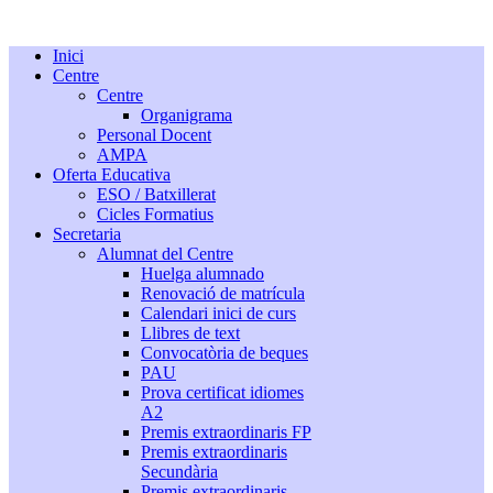
Inici
Centre
Centre
Organigrama
Personal Docent
AMPA
Oferta Educativa
ESO / Batxillerat
Cicles Formatius
Secretaria
Alumnat del Centre
Huelga alumnado
Renovació de matrícula
Calendari inici de curs
Llibres de text
Convocatòria de beques
PAU
Prova certificat idiomes
A2
Premis extraordinaris FP
Premis extraordinaris
Secundària
Premis extraordinaris