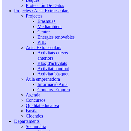
Beques
Protección De Datos
Projectes / Acts. Extraescolars
Projectes
Erasmus+
Mediambient
Centre
Energies renovables
PIIE
Acts. Extraescolars
Activitats cursos
anteriors
Blog d'activitats
Activitat handbol
Activitat bàsquet
Aula emprenedora
Informació Aula
Concurs_Empren
Agenda
Concursos
Qualitat educativa
Bústia
Cloendes
Departaments
Secundària