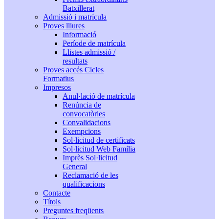
Batxillerat
Admissió i matrícula
Proves lliures
Informació
Període de matrícula
Llistes admissió /
resultats
Proves accés Cicles
Formatius
Impresos
Anul·lació de matrícula
Renúncia de
convocatòries
Convalidacions
Exempcions
Sol·licitud de certificats
Sol·licitud Web Família
Imprès Sol·licitud
General
Reclamació de les
qualificacions
Contacte
Títols
Preguntes freqüents