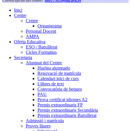
Correu oficial del centre:
46017501@edu.gva.es
Inici
Centre
Centre
Organigrama
Personal Docent
AMPA
Oferta Educativa
ESO / Batxillerat
Cicles Formatius
Secretaria
Alumnat del Centre
Huelga alumnado
Renovació de matrícula
Calendari inici de curs
Llibres de text
Convocatòria de beques
PAU
Prova certificat idiomes A2
Premis extraordinaris FP
Premis extraordinaris Secundària
Premis extraordinaris Batxillerat
Admissió i matrícula
Proves lliures