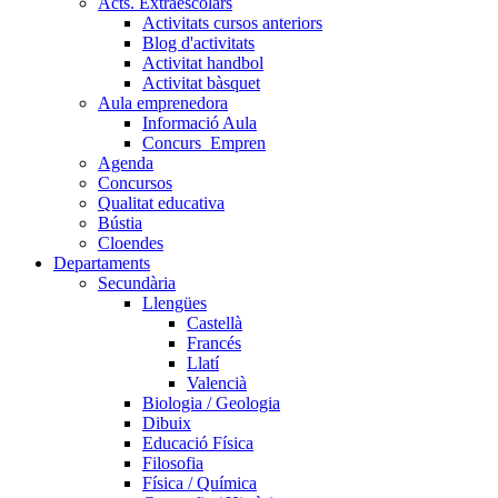
Acts. Extraescolars
Activitats cursos anteriors
Blog d'activitats
Activitat handbol
Activitat bàsquet
Aula emprenedora
Informació Aula
Concurs_Empren
Agenda
Concursos
Qualitat educativa
Bústia
Cloendes
Departaments
Secundària
Llengües
Castellà
Francés
Llatí
Valencià
Biologia / Geologia
Dibuix
Educació Física
Filosofia
Física / Química