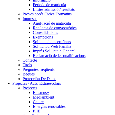
Informació
Període de matrícula
Llistes admissió / resultats
Proves accés Cicles Formatius
Impresos
Anul·lació de matrícula
Renúncia de convocatòries
Convalidacions
Exempcions
Sol·licitud de certificats
Sol·licitud Web Família
Imprès Sol·licitud General
Reclamació de les qualificacions
Contacte
Títols
Preguntes freqüents
Beques
Protección De Datos
Projectes / Acts. Extraescolars
Projectes
Erasmus+
Mediambient
Centre
Energies renovables
PIIE