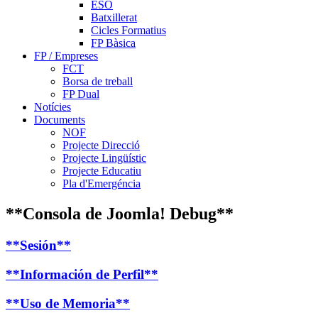
ESO
Batxillerat
Cicles Formatius
FP Bàsica
FP / Empreses
FCT
Borsa de treball
FP Dual
Notícies
Documents
NOF
Projecte Direcció
Projecte Lingüístic
Projecte Educatiu
Pla d'Emergéncia
**Consola de Joomla! Debug**
**Sesión**
**Información de Perfil**
**Uso de Memoria**