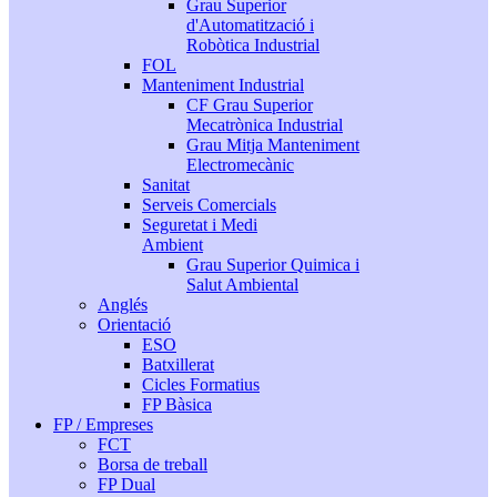
Grau Superior
d'Automatització i
Robòtica Industrial
FOL
Manteniment Industrial
CF Grau Superior
Mecatrònica Industrial
Grau Mitja Manteniment
Electromecànic
Sanitat
Serveis Comercials
Seguretat i Medi
Ambient
Grau Superior Quimica i
Salut Ambiental
Anglés
Orientació
ESO
Batxillerat
Cicles Formatius
FP Bàsica
FP / Empreses
FCT
Borsa de treball
FP Dual