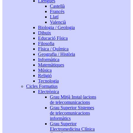
Llengües
Castellà
Francés
Llatí
Valencià
Biologia / Geologia
Dibuix
Educació Física
Filosofia
Física / Química
Geografia / Història
Informàtica
Matemàtiques
Música
Religió
Tecnologia
Cicles Formatius
Electrònica
Grau Mitjà Instal·lacions
de telecomunicacions
Grau Superior Sistemes
de telecomunicacions
informàtics
Grau Superior
Electromedicina Clínica