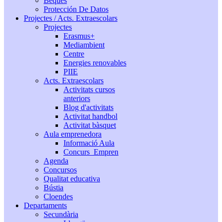
Beques
Protección De Datos
Projectes / Acts. Extraescolars
Projectes
Erasmus+
Mediambient
Centre
Energies renovables
PIIE
Acts. Extraescolars
Activitats cursos
anteriors
Blog d'activitats
Activitat handbol
Activitat bàsquet
Aula emprenedora
Informació Aula
Concurs_Empren
Agenda
Concursos
Qualitat educativa
Bústia
Cloendes
Departaments
Secundària