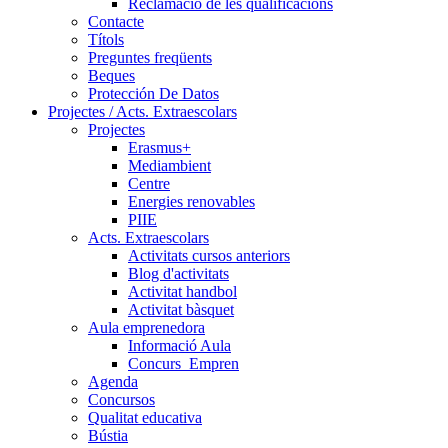
Reclamació de les qualificacions
Contacte
Títols
Preguntes freqüents
Beques
Protección De Datos
Projectes / Acts. Extraescolars
Projectes
Erasmus+
Mediambient
Centre
Energies renovables
PIIE
Acts. Extraescolars
Activitats cursos anteriors
Blog d'activitats
Activitat handbol
Activitat bàsquet
Aula emprenedora
Informació Aula
Concurs_Empren
Agenda
Concursos
Qualitat educativa
Bústia