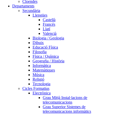
Cloendes
Departaments
Secundària
Llengües
Castellà
Francés
Llatí
Valencià
Biologia / Geologia
Dibuix
Educació Física
Filosofia
Física / Química
Geografia / Història
Informàtica
Matemàtiques
Música
Religió
Tecnologia
Cicles Formatius
Electrònica
Grau Mitjà Instal·lacions de
telecomunicacions
Grau Superior Sistemes de
telecomunicacions informàtics