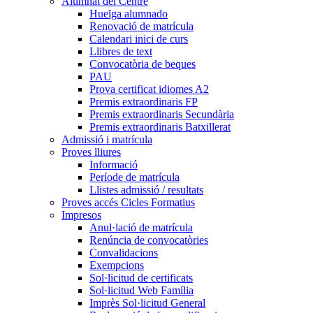
Alumnat del Centre
Huelga alumnado
Renovació de matrícula
Calendari inici de curs
Llibres de text
Convocatòria de beques
PAU
Prova certificat idiomes A2
Premis extraordinaris FP
Premis extraordinaris Secundària
Premis extraordinaris Batxillerat
Admissió i matrícula
Proves lliures
Informació
Període de matrícula
Llistes admissió / resultats
Proves accés Cicles Formatius
Impresos
Anul·lació de matrícula
Renúncia de convocatòries
Convalidacions
Exempcions
Sol·licitud de certificats
Sol·licitud Web Família
Imprès Sol·licitud General