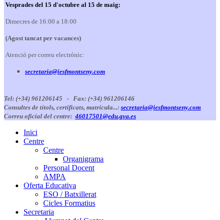
Vesprades del 15 d'octubre al 15 de maig:
Dimecres de 16:00 a 18:00
(Agost tancat per vacances)
Atenció per correu electrónic:
secretaria@iesfmontseny.com
Tel: (+34) 961206145 -
Fax: (+34) 961206146
Consultes de títols, certificats, matrícula...:
secretaria@iesfmontseny.com
Correu oficial del centre:
46017501@edu.gva.es
Inici
Centre
Centre
Organigrama
Personal Docent
AMPA
Oferta Educativa
ESO / Batxillerat
Cicles Formatius
Secretaria