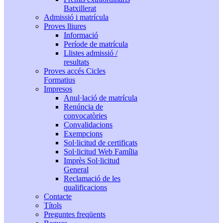
Batxillerat
Admissió i matrícula
Proves lliures
Informació
Període de matrícula
Llistes admissió /
resultats
Proves accés Cicles
Formatius
Impresos
Anul·lació de matrícula
Renúncia de
convocatòries
Convalidacions
Exempcions
Sol·licitud de certificats
Sol·licitud Web Família
Imprès Sol·licitud
General
Reclamació de les
qualificacions
Contacte
Títols
Preguntes freqüents