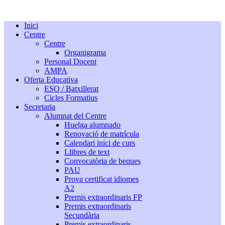
Inici
Centre
Centre
Organigrama
Personal Docent
AMPA
Oferta Educativa
ESO / Batxillerat
Cicles Formatius
Secretaria
Alumnat del Centre
Huelga alumnado
Renovació de matrícula
Calendari inici de curs
Llibres de text
Convocatòria de beques
PAU
Prova certificat idiomes
A2
Premis extraordinaris FP
Premis extraordinaris
Secundària
Premis extraordinaris