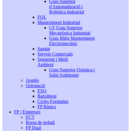
Grau Superior
d'Automatització i
Robòtica Industrial
FOL
Manteniment Industrial
CF Grau Superior
Mecatrònica Industrial
Grau Mitja Manteniment
Electromecànic
Sanitat
Serveis Comercials
Seguretat i Medi
Ambient
Grau Superior Quimica i
Salut Ambiental
Anglés
Orientació
ESO
Batxillerat
Cicles Formatius
FP Bàsica
FP / Empreses
FCT
Borsa de treball
FP Dual