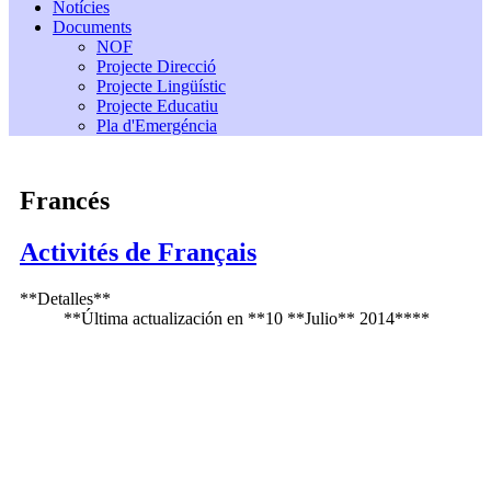
Notícies
Documents
NOF
Projecte Direcció
Projecte Lingüístic
Projecte Educatiu
Pla d'Emergéncia
Francés
Activités de Français
**Detalles**
**Última actualización en **10 **Julio** 2014****