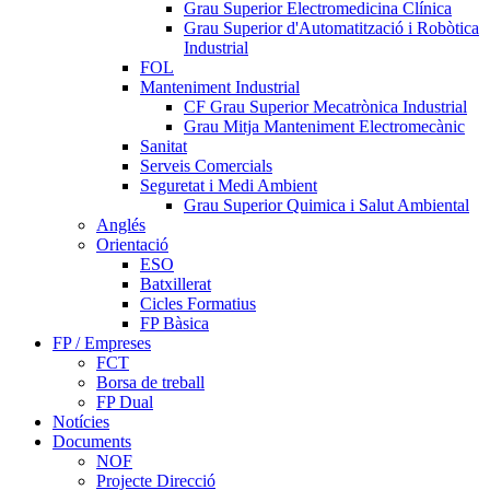
Grau Superior Electromedicina Clínica
Grau Superior d'Automatització i Robòtica
Industrial
FOL
Manteniment Industrial
CF Grau Superior Mecatrònica Industrial
Grau Mitja Manteniment Electromecànic
Sanitat
Serveis Comercials
Seguretat i Medi Ambient
Grau Superior Quimica i Salut Ambiental
Anglés
Orientació
ESO
Batxillerat
Cicles Formatius
FP Bàsica
FP / Empreses
FCT
Borsa de treball
FP Dual
Notícies
Documents
NOF
Projecte Direcció