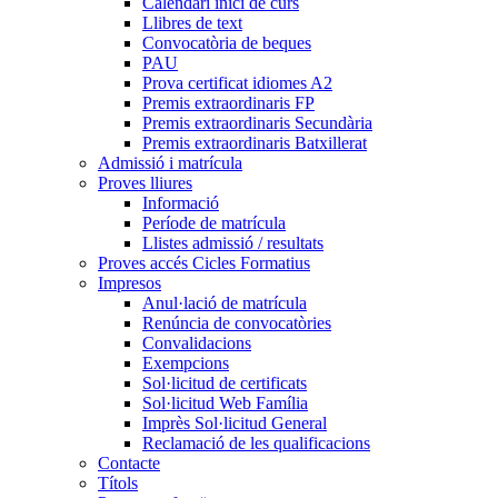
Calendari inici de curs
Llibres de text
Convocatòria de beques
PAU
Prova certificat idiomes A2
Premis extraordinaris FP
Premis extraordinaris Secundària
Premis extraordinaris Batxillerat
Admissió i matrícula
Proves lliures
Informació
Període de matrícula
Llistes admissió / resultats
Proves accés Cicles Formatius
Impresos
Anul·lació de matrícula
Renúncia de convocatòries
Convalidacions
Exempcions
Sol·licitud de certificats
Sol·licitud Web Família
Imprès Sol·licitud General
Reclamació de les qualificacions
Contacte
Títols