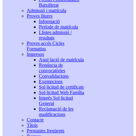
Batxillerat
Admissió i matrícula
Proves lliures
Informació
Període de matrícula
Llistes admissió /
resultats
Proves accés Cicles
Formatius
Impresos
Anul·lació de matrícula
Renúncia de
convocatòries
Convalidacions
Exempcions
Sol·licitud de certificats
Sol·licitud Web Família
Imprès Sol·licitud
General
Reclamació de les
qualificacions
Contacte
Títols
Preguntes freqüents