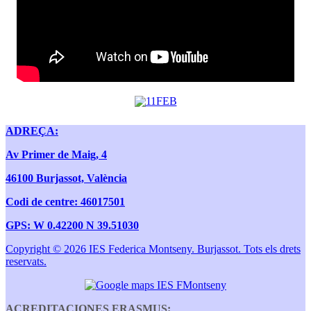
ADREÇA:
Av Primer de Maig, 4
46100 Burjassot, València
Codi de centre: 46017501
GPS: W 0.42200 N 39.51030
Copyright © 2026 IES Federica Montseny. Burjassot. Tots els drets
reservats.
ACREDITACIONES ERASMUS: