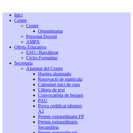
Inici
Centre
Centre
Organigrama
Personal Docent
AMPA
Oferta Educativa
ESO / Batxillerat
Cicles Formatius
Secretaria
Alumnat del Centre
Huelga alumnado
Renovació de matrícula
Calendari inici de curs
Llibres de text
Convocatòria de beques
PAU
Prova certificat idiomes
A2
Premis extraordinaris FP
Premis extraordinaris
Secundària
Premis extraordinaris