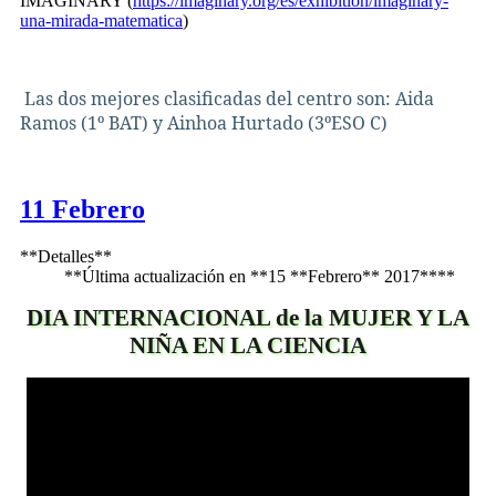
IMAGINARY (
https://imaginary.org/es/exhibition/imaginary-
una-mirada-matematica
)
Las dos mejores clasificadas del centro son: Aida
Ramos (1º BAT) y Ainhoa Hurtado (3ºESO C)
11 Febrero
**Detalles**
**Última actualización en **15 **Febrero** 2017****
DIA INTERNACIONAL de la MUJER Y LA
NIÑA EN LA CIENCIA