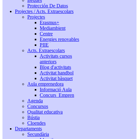
Beques
Protección De Datos
Projectes / Acts. Extraescolars
Projectes
Erasmus+
Mediambient
Centre
Energies renovables
PIIE
Acts. Extraescolars
Activitats cursos
anteriors
Blog d'activitats
Activitat handbol
Activitat bàsquet
Aula emprenedora
Informació Aula
Concurs_Empren
Agenda
Concursos
Qualitat educativa
Bústia
Cloendes
Departaments
Secundària