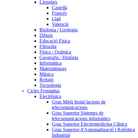
Llengües
Castellà
Francés
Llatí
Valencià
Biologia / Geologia
Dibuix
Educació Física
Filosofia
Física / Química
Geografia / Història
Informàtica
Matemàtiques
Música
Religió
Tecnologia
Cicles Formatius
Electrònica
Grau Mitjà Instal·lacions de
telecomunicacions
Grau Superior Sistemes de
telecomunicacions informàtics
Grau Superior Electromedicina Clínica
Grau Superior d'Automatització i Robòtica
Industrial