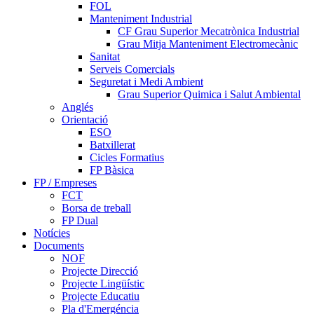
FOL
Manteniment Industrial
CF Grau Superior Mecatrònica Industrial
Grau Mitja Manteniment Electromecànic
Sanitat
Serveis Comercials
Seguretat i Medi Ambient
Grau Superior Quimica i Salut Ambiental
Anglés
Orientació
ESO
Batxillerat
Cicles Formatius
FP Bàsica
FP / Empreses
FCT
Borsa de treball
FP Dual
Notícies
Documents
NOF
Projecte Direcció
Projecte Lingüístic
Projecte Educatiu
Pla d'Emergéncia