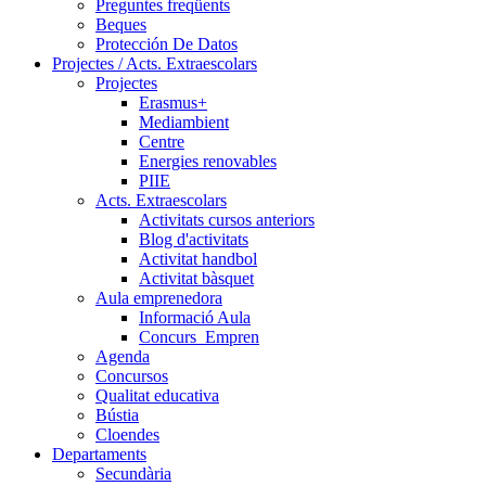
Preguntes freqüents
Beques
Protección De Datos
Projectes / Acts. Extraescolars
Projectes
Erasmus+
Mediambient
Centre
Energies renovables
PIIE
Acts. Extraescolars
Activitats cursos anteriors
Blog d'activitats
Activitat handbol
Activitat bàsquet
Aula emprenedora
Informació Aula
Concurs_Empren
Agenda
Concursos
Qualitat educativa
Bústia
Cloendes
Departaments
Secundària