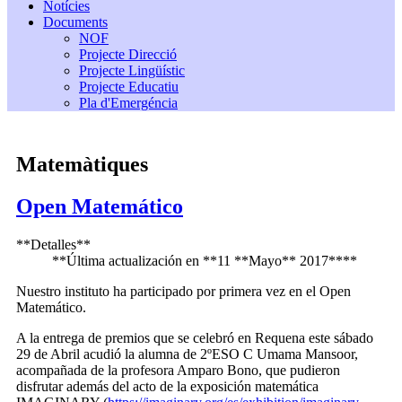
Notícies
Documents
NOF
Projecte Direcció
Projecte Lingüístic
Projecte Educatiu
Pla d'Emergéncia
Matemàtiques
Open Matemático
**Detalles**
**Última actualización en **11 **Mayo** 2017****
Nuestro instituto ha participado por primera vez en el Open
Matemático.
A la entrega de premios que se celebró en Requena este sábado
29 de Abril acudió la alumna de 2ºESO C Umama Mansoor,
acompañada de la profesora Amparo Bono, que pudieron
disfrutar además del acto de la exposición matemática