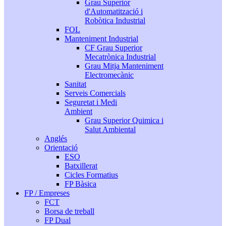
Grau Superior
d'Automatització i
Robòtica Industrial
FOL
Manteniment Industrial
CF Grau Superior
Mecatrònica Industrial
Grau Mitja Manteniment
Electromecànic
Sanitat
Serveis Comercials
Seguretat i Medi
Ambient
Grau Superior Quimica i
Salut Ambiental
Anglés
Orientació
ESO
Batxillerat
Cicles Formatius
FP Bàsica
FP / Empreses
FCT
Borsa de treball
FP Dual