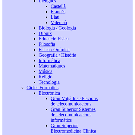
Llengües
Castellà
Francés
Llatí
Valencià
Biologia / Geologia
Dibuix
Educació Física
Filosofia
Física / Química
Geografia / Història
Informàtica
Matemàtiques
Música
Religió
Tecnologia
Cicles Formatius
Electrònica
Grau Mitjà Instal·lacions
de telecomunicacions
Grau Superior Sistemes
de telecomunicacions
informàtics
Grau Superior
Electromedicina Clínica