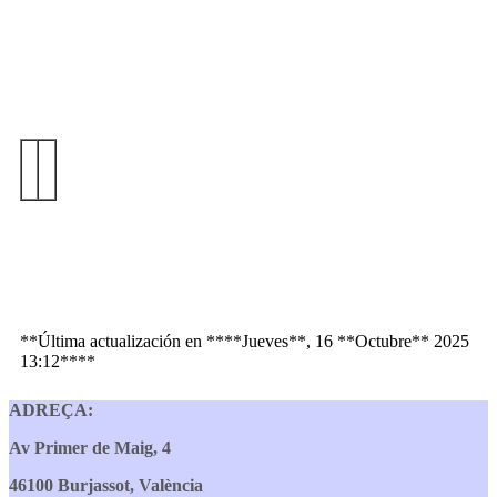
**Última actualización en ****Jueves**, 16 **Octubre** 2025
13:12****
ADREÇA:
Av Primer de Maig, 4
46100 Burjassot, València