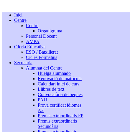
Inici
Centre
Centre
Organigrama
Personal Docent
AMPA
Oferta Educativa
ESO / Batxillerat
Cicles Formatius
Secretaria
Alumnat del Centre
Huelga alumnado
Renovació de matrícula
Calendari inici de curs
Llibres de text
Convocatòria de beques
PAU
Prova certificat idiomes
A2
Premis extraordinaris FP
Premis extraordinaris
Secundària
Premis extraordinaris