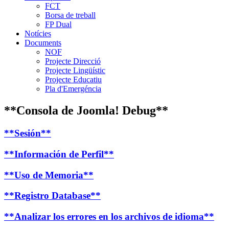
FCT
Borsa de treball
FP Dual
Notícies
Documents
NOF
Projecte Direcció
Projecte Lingüístic
Projecte Educatiu
Pla d'Emergéncia
**Consola de Joomla! Debug**
**Sesión**
**Información de Perfil**
**Uso de Memoria**
**Registro Database**
**Analizar los errores en los archivos de idioma**