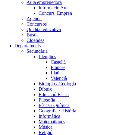
Aula emprenedora
Informació Aula
Concurs_Empren
Agenda
Concursos
Qualitat educativa
Bústia
Cloendes
Departaments
Secundària
Llengües
Castellà
Francés
Llatí
Valencià
Biologia / Geologia
Dibuix
Educació Física
Filosofia
Física / Química
Geografia / Història
Informàtica
Matemàtiques
Música
Religió