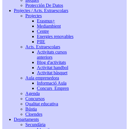
Beques
Protección De Datos
Projectes / Acts. Extraescolars
Projectes
Erasmus+
Mediambient
Centre
Energies renovables
PIIE
Acts. Extraescolars
Activitats cursos
anteriors
Blog d'activitats
Activitat handbol
Activitat bàsquet
Aula emprenedora
Informació Aula
Concurs_Empren
Agenda
Concursos
Qualitat educativa
Bústia
Cloendes
Departaments
Secundària