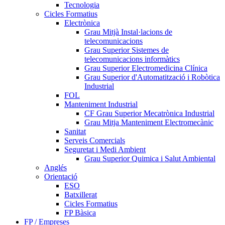
Tecnologia
Cicles Formatius
Electrònica
Grau Mitjà Instal·lacions de
telecomunicacions
Grau Superior Sistemes de
telecomunicacions informàtics
Grau Superior Electromedicina Clínica
Grau Superior d'Automatització i Robòtica
Industrial
FOL
Manteniment Industrial
CF Grau Superior Mecatrònica Industrial
Grau Mitja Manteniment Electromecànic
Sanitat
Serveis Comercials
Seguretat i Medi Ambient
Grau Superior Quimica i Salut Ambiental
Anglés
Orientació
ESO
Batxillerat
Cicles Formatius
FP Bàsica
FP / Empreses