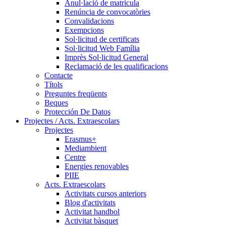
Anul·lació de matrícula
Renúncia de convocatòries
Convalidacions
Exempcions
Sol·licitud de certificats
Sol·licitud Web Família
Imprès Sol·licitud General
Reclamació de les qualificacions
Contacte
Títols
Preguntes freqüents
Beques
Protección De Datos
Projectes / Acts. Extraescolars
Projectes
Erasmus+
Mediambient
Centre
Energies renovables
PIIE
Acts. Extraescolars
Activitats cursos anteriors
Blog d'activitats
Activitat handbol
Activitat bàsquet