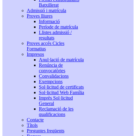
Batxillerat
Admissió i matrícula
Proves lliures
Informació
Període de matrícula
Llistes admissió /
resultats
Proves accés Cicles
Formatius
Impresos
Anul·lació de matrícula
Renúncia de
convocatòries
Convalidacions
Exempcions
Sol·licitud de certificats
Sol·licitud Web Família
Imprès Sol·licitud
General
Reclamació de les
qualificacions
Contacte
Títols
Preguntes freqüents