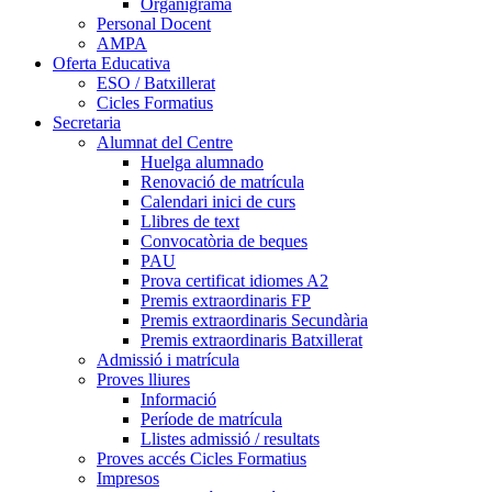
Organigrama
Personal Docent
AMPA
Oferta Educativa
ESO / Batxillerat
Cicles Formatius
Secretaria
Alumnat del Centre
Huelga alumnado
Renovació de matrícula
Calendari inici de curs
Llibres de text
Convocatòria de beques
PAU
Prova certificat idiomes A2
Premis extraordinaris FP
Premis extraordinaris Secundària
Premis extraordinaris Batxillerat
Admissió i matrícula
Proves lliures
Informació
Període de matrícula
Llistes admissió / resultats
Proves accés Cicles Formatius
Impresos