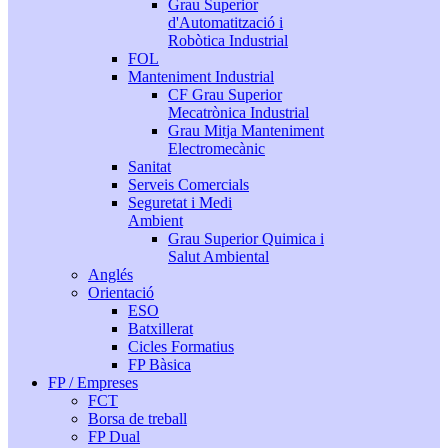
Grau Superior
d'Automatització i
Robòtica Industrial
FOL
Manteniment Industrial
CF Grau Superior
Mecatrònica Industrial
Grau Mitja Manteniment
Electromecànic
Sanitat
Serveis Comercials
Seguretat i Medi
Ambient
Grau Superior Quimica i
Salut Ambiental
Anglés
Orientació
ESO
Batxillerat
Cicles Formatius
FP Bàsica
FP / Empreses
FCT
Borsa de treball
FP Dual