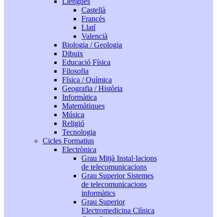
Llengües
Castellà
Francés
Llatí
Valencià
Biologia / Geologia
Dibuix
Educació Física
Filosofia
Física / Química
Geografia / Història
Informàtica
Matemàtiques
Música
Religió
Tecnologia
Cicles Formatius
Electrònica
Grau Mitjà Instal·lacions
de telecomunicacions
Grau Superior Sistemes
de telecomunicacions
informàtics
Grau Superior
Electromedicina Clínica