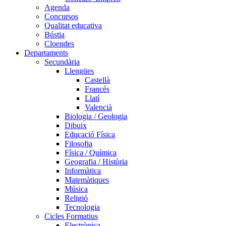
Agenda
Concursos
Qualitat educativa
Bústia
Cloendes
Departaments
Secundària
Llengües
Castellà
Francés
Llatí
Valencià
Biologia / Geologia
Dibuix
Educació Física
Filosofia
Física / Química
Geografia / Història
Informàtica
Matemàtiques
Música
Religió
Tecnologia
Cicles Formatius
Electrònica