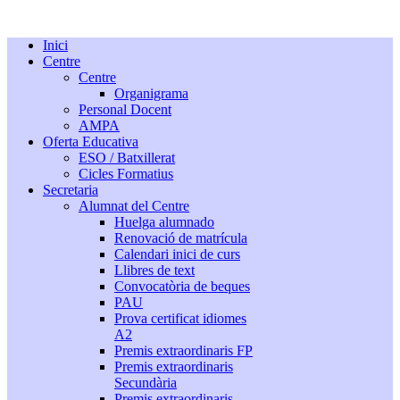
Inici
Centre
Centre
Organigrama
Personal Docent
AMPA
Oferta Educativa
ESO / Batxillerat
Cicles Formatius
Secretaria
Alumnat del Centre
Huelga alumnado
Renovació de matrícula
Calendari inici de curs
Llibres de text
Convocatòria de beques
PAU
Prova certificat idiomes
A2
Premis extraordinaris FP
Premis extraordinaris
Secundària
Premis extraordinaris