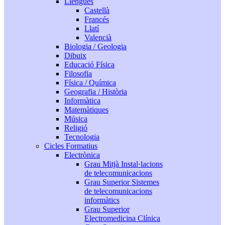
Llengües
Castellà
Francés
Llatí
Valencià
Biologia / Geologia
Dibuix
Educació Física
Filosofia
Física / Química
Geografia / Història
Informàtica
Matemàtiques
Música
Religió
Tecnologia
Cicles Formatius
Electrònica
Grau Mitjà Instal·lacions
de telecomunicacions
Grau Superior Sistemes
de telecomunicacions
informàtics
Grau Superior
Electromedicina Clínica