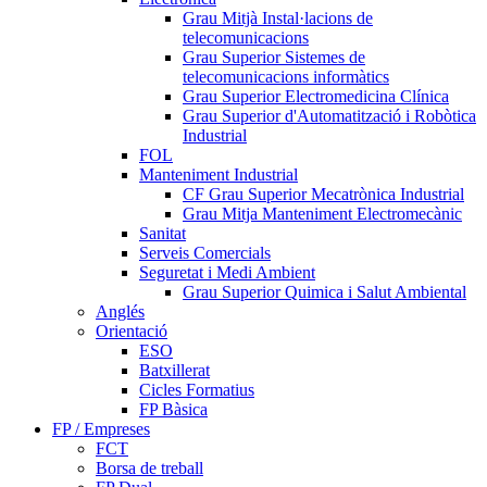
Grau Mitjà Instal·lacions de
telecomunicacions
Grau Superior Sistemes de
telecomunicacions informàtics
Grau Superior Electromedicina Clínica
Grau Superior d'Automatització i Robòtica
Industrial
FOL
Manteniment Industrial
CF Grau Superior Mecatrònica Industrial
Grau Mitja Manteniment Electromecànic
Sanitat
Serveis Comercials
Seguretat i Medi Ambient
Grau Superior Quimica i Salut Ambiental
Anglés
Orientació
ESO
Batxillerat
Cicles Formatius
FP Bàsica
FP / Empreses
FCT
Borsa de treball