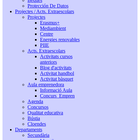
Beques
Protección De Datos
Projectes / Acts. Extraescolars
Projectes
Erasmus+
Mediambient
Centre
Energies renovables
PIIE
Acts. Extraescolars
Activitats cursos
anteriors
Blog d'activitats
Activitat handbol
Activitat bàsquet
Aula emprenedora
Informació Aula
Concurs_Empren
Agenda
Concursos
Qualitat educativa
Bústia
Cloendes
Departaments
Secundària