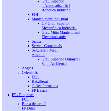
Grau Superior
d'Automatització i
Robòtica Industrial
FOL
Manteniment Industrial
CF Grau Superior
Mecatrònica Industrial
Grau Mitja Manteniment
Electromecànic
Sanitat
Serveis Comercials
Seguretat i Medi
Ambient
Grau Superior Quimica i
Salut Ambiental
Anglés
Orientació
ESO
Batxillerat
Cicles Formatius
FP Bàsica
FP / Empreses
FCT
Borsa de treball
FP Dual