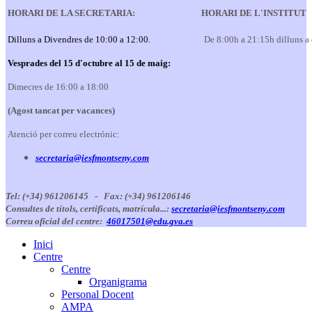
HORARI DE LA SECRETARIA:
HORARI DE L'INSTITUT
Dilluns a Divendres de 10:00 a 12:00.
De 8:00h a 21:15h dilluns a
Vesprades del 15 d'octubre al 15 de maig:
Dimecres de 16:00 a 18:00
(Agost tancat per vacances)
Atenció per correu electrónic:
secretaria@iesfmontseny.com
Tel: (+34) 961206145 -
Fax: (+34) 961206146
Consultes de títols, certificats, matrícula...:
secretaria@iesfmontseny.com
Correu oficial del centre:
46017501@edu.gva.es
Inici
Centre
Centre
Organigrama
Personal Docent
AMPA