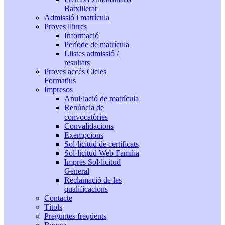
Batxillerat
Admissió i matrícula
Proves lliures
Informació
Període de matrícula
Llistes admissió /
resultats
Proves accés Cicles
Formatius
Impresos
Anul·lació de matrícula
Renúncia de
convocatòries
Convalidacions
Exempcions
Sol·licitud de certificats
Sol·licitud Web Família
Imprès Sol·licitud
General
Reclamació de les
qualificacions
Contacte
Títols
Preguntes freqüents