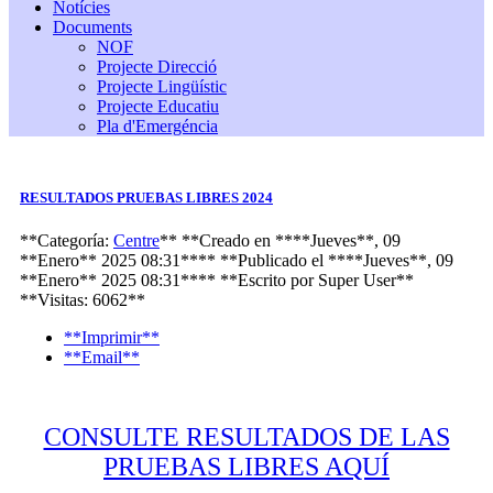
Notícies
Documents
NOF
Projecte Direcció
Projecte Lingüístic
Projecte Educatiu
Pla d'Emergéncia
RESULTADOS PRUEBAS LIBRES 2024
**Categoría:
Centre
**
**Creado en ****Jueves**, 09
**Enero** 2025 08:31****
**Publicado el ****Jueves**, 09
**Enero** 2025 08:31****
**Escrito por
Super User
**
**Visitas: 6062**
**Imprimir**
**Email**
CONSULTE RESULTADOS DE LAS
PRUEBAS LIBRES AQUÍ