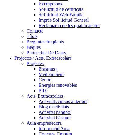
Exempcions
Sol·licitud de certificats
Sol·licitud Web Família
Imprès Sol·licitud General
Reclamació de les qualificacions
Contacte
Títols
Preguntes freqüents
Beques
Protección De Datos
Projectes / Acts. Extraescolars
Projectes
Erasmus+
Mediambient
Centre
Energies renovables
PIIE
Acts. Extraescolars
Activitats cursos anteriors
Blog d'activitats
Activitat handbol
Activitat bàsquet
Aula emprenedora
Informació Aula
Concurs_Empren