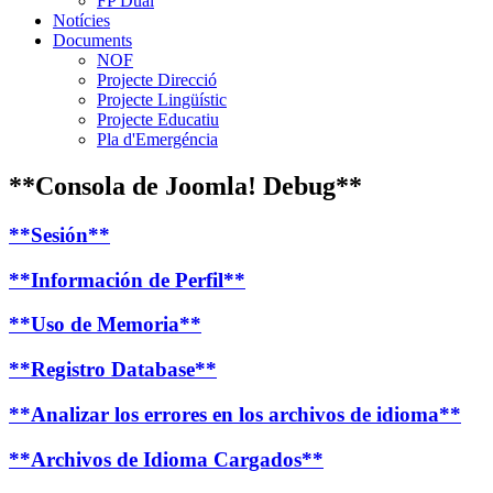
FP Dual
Notícies
Documents
NOF
Projecte Direcció
Projecte Lingüístic
Projecte Educatiu
Pla d'Emergéncia
**Consola de Joomla! Debug**
**Sesión**
**Información de Perfil**
**Uso de Memoria**
**Registro Database**
**Analizar los errores en los archivos de idioma**
**Archivos de Idioma Cargados**