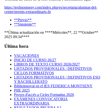
https://iesfmontseny.com/index.php/es/secretaria/alumnat-del-
centre/premis-extraordinaris-fp
**Previo**
**Siguiente**
**Última actualización en ****Miércoles**, 22 **Octubre**
2025 09:34****
Última hora
VACACIONES
INICIO DE CURSO 26/27
LIBROS DE TEXTO CURSO 2026/2027
LISTADOS PROVISIONALES / DEFINITIVOS
CICLOS FORMATIVOS
LISTADOS PROVISIONALES / DEFINITIVOS ESO
Y BACHILLERATO
Biblioinnovat en el IES FEDERICA MONTSENY
PIIE 2025
Proves d'accés a Cicles Formatius 2026
EXÁMENES CONVOCATORIA
EXTRAORDINARIA
RESULTADOS PRUEBA A2