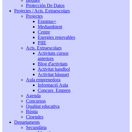
Beques
Protección De Datos
Projectes / Acts. Extraescolars
Projectes
Erasmus+
Mediambient
Centre
Energies renovables
PIIE
Acts. Extraescolars
Activitats cursos
anteriors
Blog d'activitats
Activitat handbol
Activitat bàsquet
Aula emprenedora
Informació Aula
Concurs_Empren
Agenda
Concursos
Qualitat educativa
Bústia
Cloendes
Departaments
Secundària