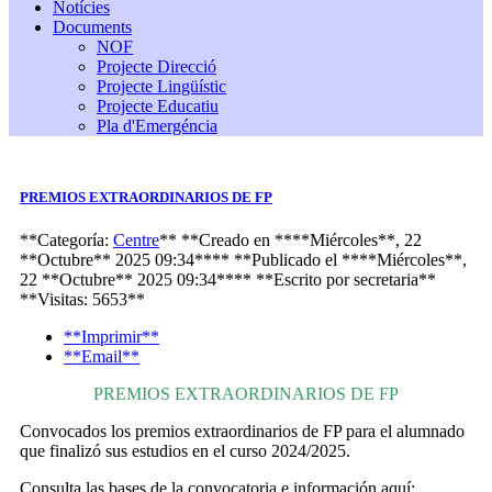
Notícies
Documents
NOF
Projecte Direcció
Projecte Lingüístic
Projecte Educatiu
Pla d'Emergéncia
PREMIOS EXTRAORDINARIOS DE FP
**Categoría:
Centre
**
**Creado en ****Miércoles**, 22
**Octubre** 2025 09:34****
**Publicado el ****Miércoles**,
22 **Octubre** 2025 09:34****
**Escrito por
secretaria
**
**Visitas: 5653**
**Imprimir**
**Email**
PREMIOS EXTRAORDINARIOS DE FP
Convocados los premios extraordinarios de FP para el alumnado
que finalizó sus estudios en el curso 2024/2025.
Consulta las bases de la convocatoria e información aquí: