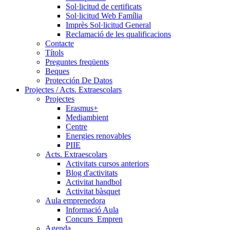
Sol·licitud de certificats
Sol·licitud Web Família
Imprès Sol·licitud General
Reclamació de les qualificacions
Contacte
Títols
Preguntes freqüents
Beques
Protección De Datos
Projectes / Acts. Extraescolars
Projectes
Erasmus+
Mediambient
Centre
Energies renovables
PIIE
Acts. Extraescolars
Activitats cursos anteriors
Blog d'activitats
Activitat handbol
Activitat bàsquet
Aula emprenedora
Informació Aula
Concurs_Empren
Agenda