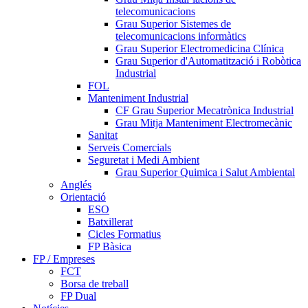
telecomunicacions
Grau Superior Sistemes de
telecomunicacions informàtics
Grau Superior Electromedicina Clínica
Grau Superior d'Automatització i Robòtica
Industrial
FOL
Manteniment Industrial
CF Grau Superior Mecatrònica Industrial
Grau Mitja Manteniment Electromecànic
Sanitat
Serveis Comercials
Seguretat i Medi Ambient
Grau Superior Quimica i Salut Ambiental
Anglés
Orientació
ESO
Batxillerat
Cicles Formatius
FP Bàsica
FP / Empreses
FCT
Borsa de treball
FP Dual