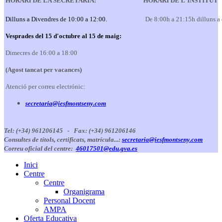
HORARI DE LA SECRETARIA:
HORARI DE L'INSTITUT
Dilluns a Divendres de 10:00 a 12:00.
De 8:00h a 21:15h dilluns a
Vesprades del 15 d'octubre al 15 de maig:
Dimecres de 16:00 a 18:00
(Agost tancat per vacances)
Atenció per correu electrónic:
secretaria@iesfmontseny.com
Tel: (+34) 961206145 -
Fax: (+34) 961206146
Consultes de títols, certificats, matrícula...:
secretaria@iesfmontseny.com
Correu oficial del centre:
46017501@edu.gva.es
Inici
Centre
Centre
Organigrama
Personal Docent
AMPA
Oferta Educativa