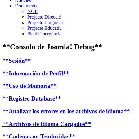
Notícies
Documents
NOF
Projecte Direcció
Projecte Lingüístic
Projecte Educatiu
Pla d'Emergéncia
**Consola de Joomla! Debug**
**Sesión**
**Información de Perfil**
**Uso de Memoria**
**Registro Database**
**Analizar los errores en los archivos de idioma**
**Archivos de Idioma Cargados**
**Cadenas no Traducidas**