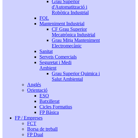
Grau Superior
d'Automatització i
Robòtica Industrial
FOL
Manteniment Industrial
CF Grau Superior
Mecatrònica Industrial
Grau Mitja Manteniment
Electromecànic
Sanitat
Serveis Comercials
Seguretat i Medi
Ambient
Grau Superior Quimica i
Salut Ambiental
Anglés
Orientació
ESO
Batxillerat
Cicles Formatius
FP Bàsica
FP / Empreses
FCT
Borsa de treball
FP Dual