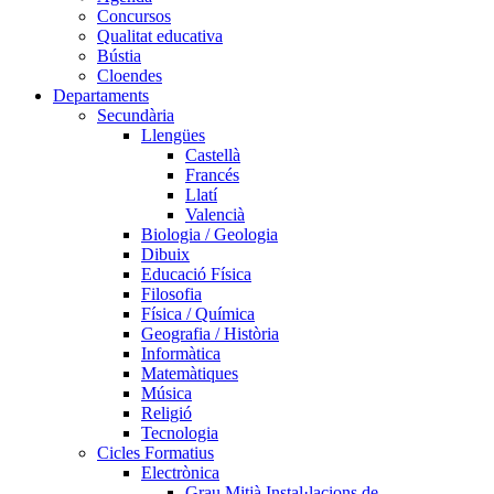
Concursos
Qualitat educativa
Bústia
Cloendes
Departaments
Secundària
Llengües
Castellà
Francés
Llatí
Valencià
Biologia / Geologia
Dibuix
Educació Física
Filosofia
Física / Química
Geografia / Història
Informàtica
Matemàtiques
Música
Religió
Tecnologia
Cicles Formatius
Electrònica
Grau Mitjà Instal·lacions de