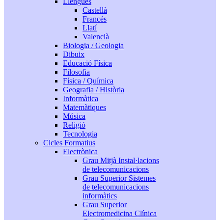
Llengües
Castellà
Francés
Llatí
Valencià
Biologia / Geologia
Dibuix
Educació Física
Filosofia
Física / Química
Geografia / Història
Informàtica
Matemàtiques
Música
Religió
Tecnologia
Cicles Formatius
Electrònica
Grau Mitjà Instal·lacions
de telecomunicacions
Grau Superior Sistemes
de telecomunicacions
informàtics
Grau Superior
Electromedicina Clínica