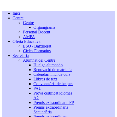
Inici
Centre
Centre
Organigrama
Personal Docent
AMPA
Oferta Educativa
ESO / Batxillerat
Cicles Formatius
Secretaria
Alumnat del Centre
Huelga alumnado
Renovació de matrícula
Calendari inici de curs
Llibres de text
Convocatòria de beques
PAU
Prova certificat idiomes
A2
Premis extraordinaris FP
Premis extraordinaris
Secundària
Premis extraordinaris