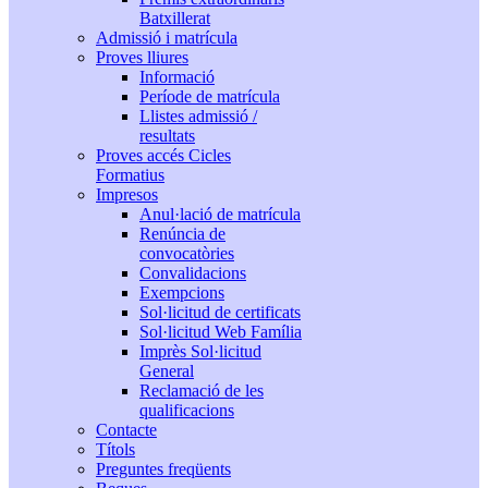
Batxillerat
Admissió i matrícula
Proves lliures
Informació
Període de matrícula
Llistes admissió /
resultats
Proves accés Cicles
Formatius
Impresos
Anul·lació de matrícula
Renúncia de
convocatòries
Convalidacions
Exempcions
Sol·licitud de certificats
Sol·licitud Web Família
Imprès Sol·licitud
General
Reclamació de les
qualificacions
Contacte
Títols
Preguntes freqüents