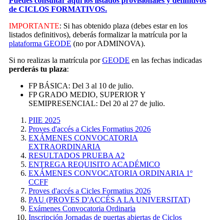
Puedes consultar aquí los listados provisionales y definitivos
de CICLOS FORMATIVOS.
IMPORTANTE
: Si has obtenido plaza (debes estar en los
listados definitivos), deberás formalizar la matrícula por la
plataforma GEODE
(no por ADMINOVA).
Si no realizas la matrícula por
GEODE
en las fechas indicadas
perderás tu plaza
:
FP BÁSICA: Del 3 al 10 de julio.
FP GRADO MEDIO, SUPERIOR Y
SEMIPRESENCIAL: Del 20 al 27 de julio.
PIIE 2025
Proves d'accés a Cicles Formatius 2026
EXÁMENES CONVOCATORIA
EXTRAORDINARIA
RESULTADOS PRUEBA A2
ENTREGA REQUISITO ACADÉMICO
EXÁMENES CONVOCATORIA ORDINARIA 1º
CCFF
Proves d'accés a Cicles Formatius 2026
PAU (PROVES D'ACCÉS A LA UNIVERSITAT)
Exámenes Convocatoria Ordinaria
Inscripción Jornadas de puertas abiertas de Ciclos