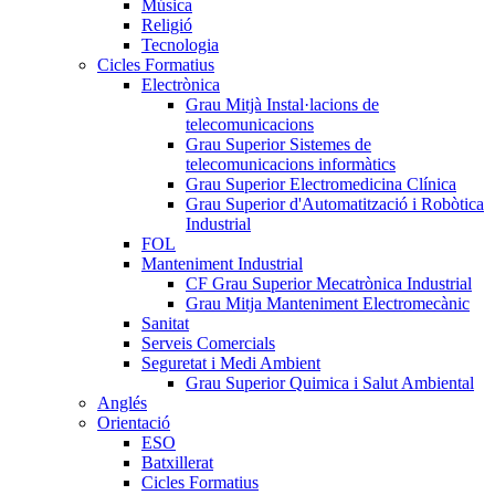
Música
Religió
Tecnologia
Cicles Formatius
Electrònica
Grau Mitjà Instal·lacions de
telecomunicacions
Grau Superior Sistemes de
telecomunicacions informàtics
Grau Superior Electromedicina Clínica
Grau Superior d'Automatització i Robòtica
Industrial
FOL
Manteniment Industrial
CF Grau Superior Mecatrònica Industrial
Grau Mitja Manteniment Electromecànic
Sanitat
Serveis Comercials
Seguretat i Medi Ambient
Grau Superior Quimica i Salut Ambiental
Anglés
Orientació
ESO
Batxillerat
Cicles Formatius