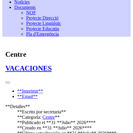
Notícies
Documents
NOF
Projecte Direcció
Projecte Lingüístic
Projecte Educatiu
Pla d'Emergéncia
Centre
VACACIONES
**Imprimir**
**Email**
**Detalles**
**Escrito por
secretaria
**
**Categoría:
Centre
**
**Publicado el **31 **Julio** 2026****
**Creado en **31 **Julio** 2026****