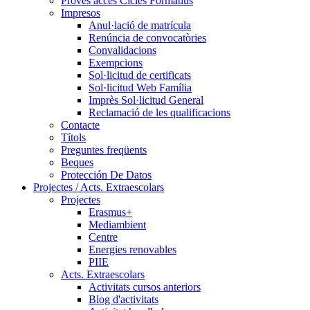
Proves accés Cicles Formatius
Impresos
Anul·lació de matrícula
Renúncia de convocatòries
Convalidacions
Exempcions
Sol·licitud de certificats
Sol·licitud Web Família
Imprès Sol·licitud General
Reclamació de les qualificacions
Contacte
Títols
Preguntes freqüents
Beques
Protección De Datos
Projectes / Acts. Extraescolars
Projectes
Erasmus+
Mediambient
Centre
Energies renovables
PIIE
Acts. Extraescolars
Activitats cursos anteriors
Blog d'activitats