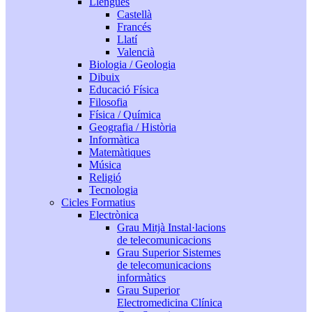
Llengües
Castellà
Francés
Llatí
Valencià
Biologia / Geologia
Dibuix
Educació Física
Filosofia
Física / Química
Geografia / Història
Informàtica
Matemàtiques
Música
Religió
Tecnologia
Cicles Formatius
Electrònica
Grau Mitjà Instal·lacions
de telecomunicacions
Grau Superior Sistemes
de telecomunicacions
informàtics
Grau Superior
Electromedicina Clínica