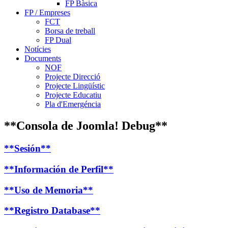
FP Bàsica
FP / Empreses
FCT
Borsa de treball
FP Dual
Notícies
Documents
NOF
Projecte Direcció
Projecte Lingüístic
Projecte Educatiu
Pla d'Emergéncia
**Consola de Joomla! Debug**
**Sesión**
**Información de Perfil**
**Uso de Memoria**
**Registro Database**