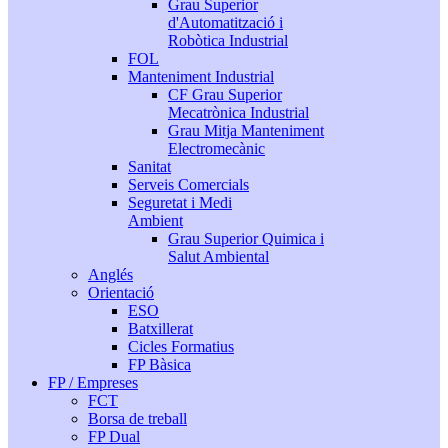
Grau Superior
d'Automatització i
Robòtica Industrial
FOL
Manteniment Industrial
CF Grau Superior
Mecatrònica Industrial
Grau Mitja Manteniment
Electromecànic
Sanitat
Serveis Comercials
Seguretat i Medi
Ambient
Grau Superior Quimica i
Salut Ambiental
Anglés
Orientació
ESO
Batxillerat
Cicles Formatius
FP Bàsica
FP / Empreses
FCT
Borsa de treball
FP Dual