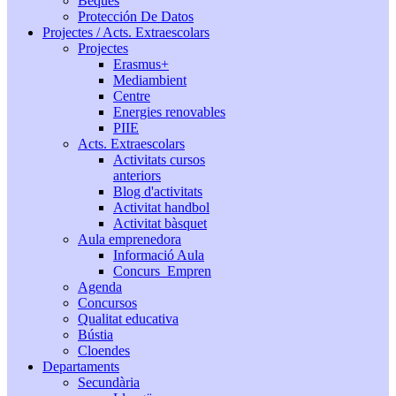
Beques
Protección De Datos
Projectes / Acts. Extraescolars
Projectes
Erasmus+
Mediambient
Centre
Energies renovables
PIIE
Acts. Extraescolars
Activitats cursos
anteriors
Blog d'activitats
Activitat handbol
Activitat bàsquet
Aula emprenedora
Informació Aula
Concurs_Empren
Agenda
Concursos
Qualitat educativa
Bústia
Cloendes
Departaments
Secundària