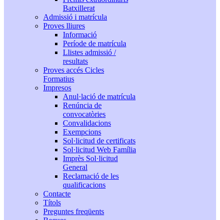
Batxillerat
Admissió i matrícula
Proves lliures
Informació
Període de matrícula
Llistes admissió /
resultats
Proves accés Cicles
Formatius
Impresos
Anul·lació de matrícula
Renúncia de
convocatòries
Convalidacions
Exempcions
Sol·licitud de certificats
Sol·licitud Web Família
Imprès Sol·licitud
General
Reclamació de les
qualificacions
Contacte
Títols
Preguntes freqüents