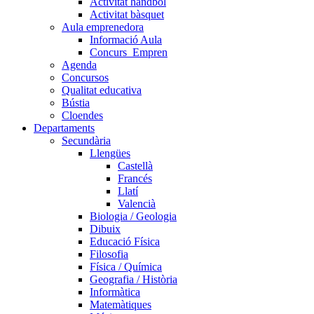
Activitat handbol
Activitat bàsquet
Aula emprenedora
Informació Aula
Concurs_Empren
Agenda
Concursos
Qualitat educativa
Bústia
Cloendes
Departaments
Secundària
Llengües
Castellà
Francés
Llatí
Valencià
Biologia / Geologia
Dibuix
Educació Física
Filosofia
Física / Química
Geografia / Història
Informàtica
Matemàtiques