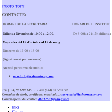
??GOTO_TOP??
CONTACTE:
HORARI DE LA SECRETARIA:
HORARI DE L'INSTITUT
Dilluns a Divendres de 10:00 a 12:00.
De 8:00h a 21:15h dilluns a
Vesprades del 15 d'octubre al 15 de maig:
Dimecres de 16:00 a 18:00
(Agost tancat per vacances)
Atenció per correu electrónic:
secretaria@iesfmontseny.com
Tel: (+34) 961206145 -
Fax: (+34) 961206146
Consultes de títols, certificats, matrícula...:
secretaria@iesfmontseny.com
Correu oficial del centre:
46017501@edu.gva.es
Inici
Centre