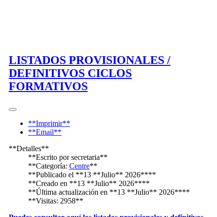
LISTADOS PROVISIONALES /
DEFINITIVOS CICLOS
FORMATIVOS
**Imprimir**
**Email**
**Detalles**
**Escrito por
secretaria
**
**Categoría:
Centre
**
**Publicado el **13 **Julio** 2026****
**Creado en **13 **Julio** 2026****
**Última actualización en **13 **Julio** 2026****
**Visitas: 2958**