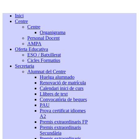
Inici
Centre
Centre
Organigrama
Personal Docent
AMPA
Oferta Educativa
ESO / Batxillerat
Cicles Formatius
Secretaria
Alumnat del Centre
Huelga alumnado
Renovació de matrícula
Calendari inici de curs
Llibres de text
Convocatòria de beques
PAU
Prova certificat idiomes
A2
Premis extraordinaris FP
Premis extraordinaris
Secundària
Premis extraordinaris