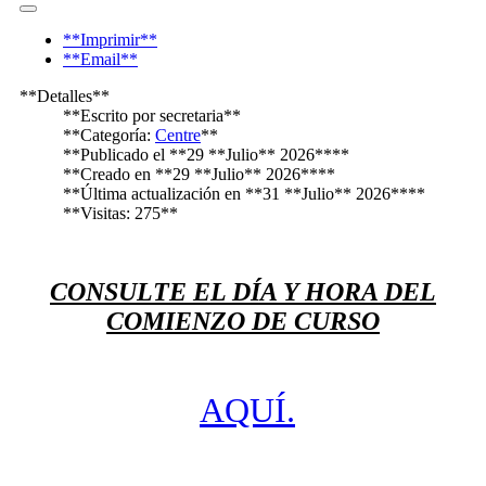
**Imprimir**
**Email**
**Detalles**
**Escrito por
secretaria
**
**Categoría:
Centre
**
**Publicado el **29 **Julio** 2026****
**Creado en **29 **Julio** 2026****
**Última actualización en **31 **Julio** 2026****
**Visitas: 275**
CONSULTE EL DÍA Y HORA DEL
COMIENZO DE CURSO
AQUÍ.